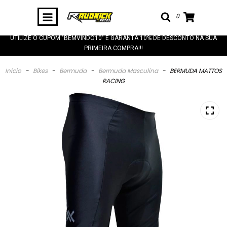
0
UTILIZE O CUPOM "BEMVINDO10" E GARANTA 10% DE DESCONTO NA SUA
PRIMEIRA COMPRA!!!
Início
-
Bikes
-
Bermuda
-
Bermuda Masculina
-
BERMUDA MATTOS
RACING