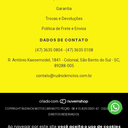
Garantia
Trocas e Devoluções
Politica de Frete e Envios
DADOS DE CONTATO
(47) 3635 0804 - (47) 3635 0108
R. Antônio Kaesemodel, 1841 - Colonial, São Bento do Sul - SC,
89288-005
contato@rudnickmotos.com.br
COPYRIGHT RUDNICK MOTOS | MR MOTO PEÇAS - 08.415.829/0001-67 - 2026. TODOS OS
DIREITOS RESERVADOS.
Ao navegar por este site
você aceita o uso de cookies