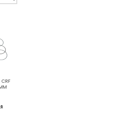
A CRF
0MM
os