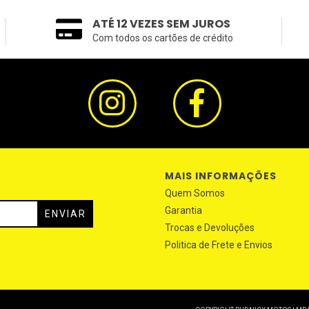
ATÉ 12 VEZES SEM JUROS
Com todos os cartões de crédito
MAIS INFORMAÇÕES
Quem Somos
Garantia
Trocas e Devoluções
Politica de Frete e Envios