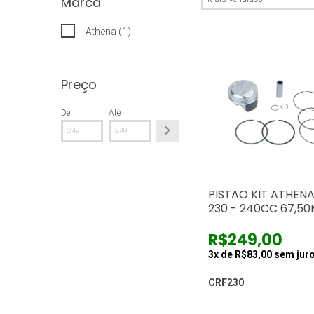
Marca
Athena (1)
Preço
De
Até
PISTAO KIT ATHEN
230 - 240CC 67,5
R$249,00
3
x de
R$83,00
sem jur
CRF230