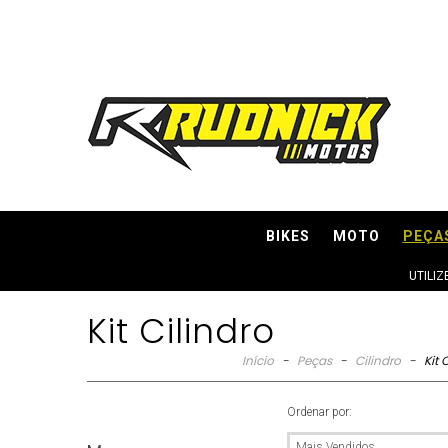
BIKES
MOTO
PEÇA
UTILI
Kit Cilindro
Início
-
Peças
-
Cilindro
-
Kit 
Ordenar por: