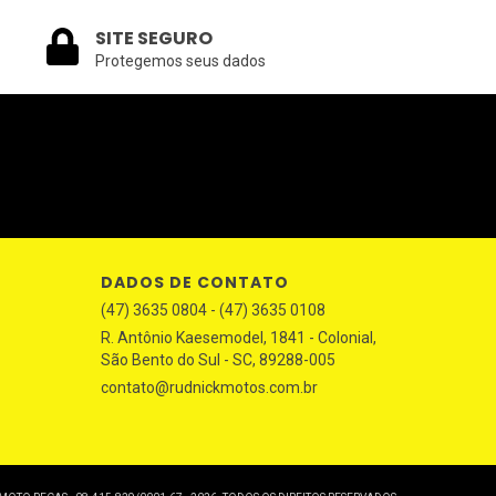
SITE SEGURO
Protegemos seus dados
DADOS DE CONTATO
(47) 3635 0804 - (47) 3635 0108
R. Antônio Kaesemodel, 1841 - Colonial,
São Bento do Sul - SC, 89288-005
contato@rudnickmotos.com.br