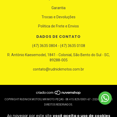
Garantia
Trocas e Devoluções
Politica de Frete e Envios
DADOS DE CONTATO
(47) 3635 0804 - (47) 3635 0108
R. Antônio Kaesemodel, 1841 - Colonial, São Bento do Sul - SC,
89288-005
contato@rudnickmotos.com.br
COPYRIGHT RUDNICK MOTOS | MR MOTO PEÇAS - 08.415.829/0001-67 - 2026. TODOS OS
DIREITOS RESERVADOS.
Ao navegar por este site
você aceita o uso de cookies