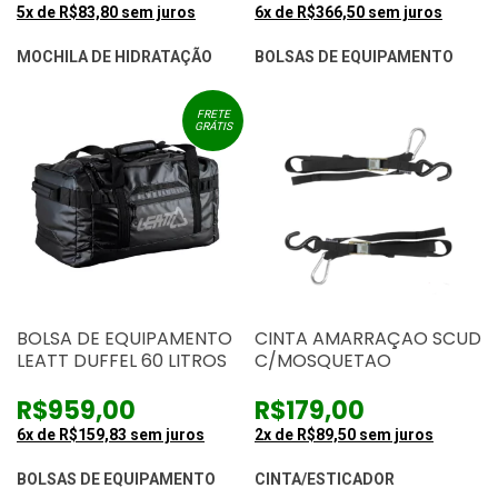
5
x de
R$83,80
sem juros
6
x de
R$366,50
sem juros
MOCHILA DE HIDRATAÇÃO
BOLSAS DE EQUIPAMENTO
FRETE
GRÁTIS
BOLSA DE EQUIPAMENTO
CINTA AMARRAÇAO SCUD
LEATT DUFFEL 60 LITROS
C/MOSQUETAO
R$959,00
R$179,00
6
x de
R$159,83
sem juros
2
x de
R$89,50
sem juros
BOLSAS DE EQUIPAMENTO
CINTA/ESTICADOR